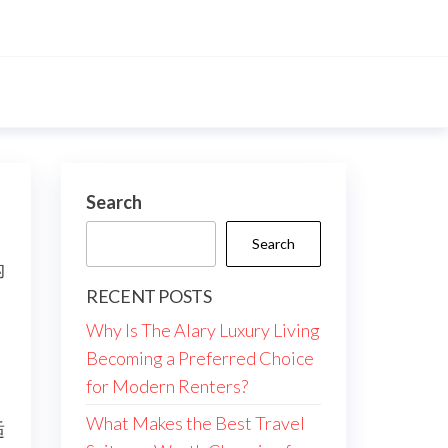
Search
Search
沟
RECENT POSTS
Why Is The Alary Luxury Living
Becoming a Preferred Choice
for Modern Renters?
What Makes the Best Travel
适