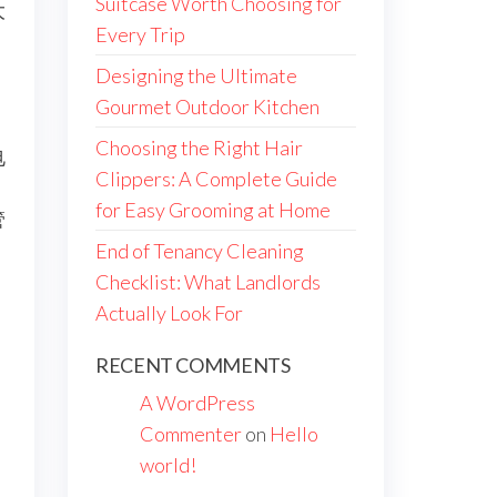
Suitcase Worth Choosing for
大
Every Trip
Designing the Ultimate
Gourmet Outdoor Kitchen
Choosing the Right Hair
电
Clippers: A Complete Guide
for Easy Grooming at Home
管
End of Tenancy Cleaning
Checklist: What Landlords
Actually Look For
RECENT COMMENTS
A WordPress
Commenter
on
Hello
world!