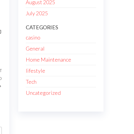
August 2025
July 2025
CATEGORIES
为
casino
General
Home Maintenance
lifestyle
T
Next
o
Post
Tech
Uncategorized